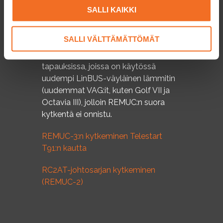
radiokauko-ohjain, onnistuu
SALLI KAIKKI
lämmittimen ohjaus myös sen kautta.
Tällöin käytetään WBUS-liitännän
SALLI VÄLTTÄMÄTTÖMÄT
sijaan jänniteohjausta. Erityisen
tarpeen tämä kytkentä on niissä
tapauksissa, joissa on käytössä
uudempi LinBUS-väyläinen lämmitin
(uudemmat VAG:it, kuten Golf VII ja
Octavia III), jolloin REMUC:n suora
kytkentä ei onnistu.
REMUC-3:n kytkeminen Telestart
T91:n kautta
RC2AT-johtosarjan kytkeminen
(REMUC-2)