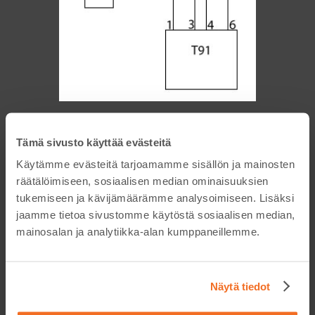
REMUC:N KYTKENTÄ
Tämä sivusto käyttää evästeitä
WEBASTO
Käytämme evästeitä tarjoamamme sisällön ja mainosten
T91/T100HTM -
räätälöimiseen, sosiaalisen median ominaisuuksien
RADIOKAUKO-
tukemiseen ja kävijämäärämme analysoimiseen. Lisäksi
jaamme tietoa sivustomme käytöstä sosiaalisen median,
OHJAINJÄRJESTELMÄN
mainosalan ja analytiikka-alan kumppaneillemme.
KAUTTA
Näytä tiedot
Mikäli autosta löytyy Webaston lisäksi
Telestart T91- tai Telestart T100HTM-