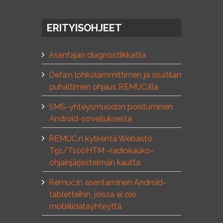
ERITYISOHJEET
Asentajan diagnostiikkatila
Defa:n lohkolämmittimen ja sisätilan
puhaltimen ohjaus REMUC:illa
SMS-yhteysmuodon poistuminen
Android-sovelluksesta
REMUC:n kytkentä Webasto
T91/T100HTM -radiokauko-
ohjainjärjestelmän kautta
Remuc:in asentaminen Android-
tabletteihin, joissa ei ole
mobiilidatayhteyttä