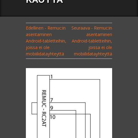
Edellinen - Remuc:in
Seuraava - Remuc:in
asentaminen
asentaminen
Android-tabletteihin,
Android-tabletteihin,
joissa ei ole
joissa ei ole
mobiilidatayhteyttä
mobiilidatayhteyttä