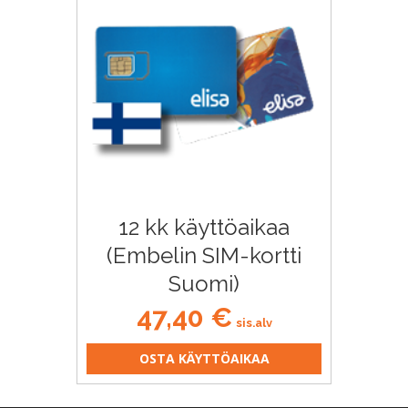
12 kk käyttöaikaa
(Embelin SIM-kortti
Suomi)
47,40
€
sis.alv
OSTA KÄYTTÖAIKAA