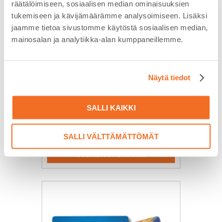
räätälöimiseen, sosiaalisen median ominaisuuksien
tukemiseen ja kävijämäärämme analysoimiseen. Lisäksi
jaamme tietoa sivustomme käytöstä sosiaalisen median,
mainosalan ja analytiikka-alan kumppaneillemme.
Näytä tiedot
12 kk käyttömaksu
SALLI KAIKKI
(REMUC-3 PLUS)
47,40
€
sis.alv
SALLI VÄLTTÄMÄTTÖMÄT
UUSI KÄYTTÖMAKSU