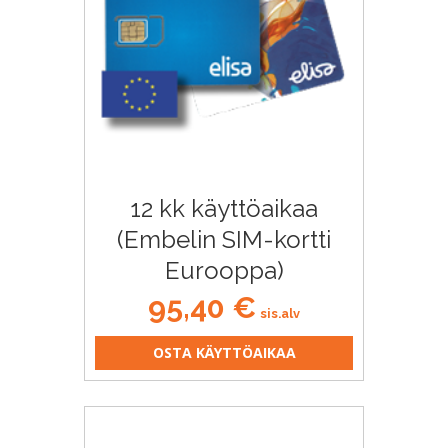
12 kk käyttöaikaa
(Embelin SIM-kortti
Eurooppa)
95,40
€
sis.alv
OSTA KÄYTTÖAIKAA