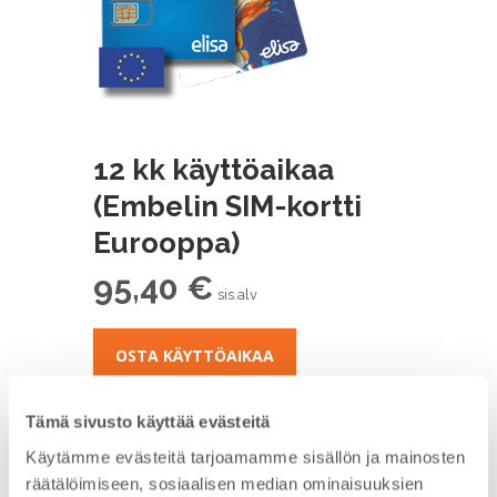
12 kk käyttöaikaa
(Embelin SIM-kortti
Eurooppa)
95,40
€
sis.alv
OSTA KÄYTTÖAIKAA
Osasto:
Käyttömaksut
Tämä sivusto käyttää evästeitä
Käytämme evästeitä tarjoamamme sisällön ja mainosten
Kuvaus
räätälöimiseen, sosiaalisen median ominaisuuksien