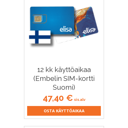
12 kk käyttöaikaa
(Embelin SIM-kortti
Suomi)
47,40
€
sis.alv
OSTA KÄYTTÖAIKAA