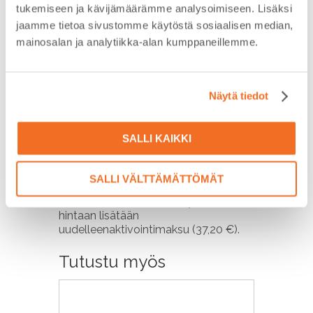
Embelin SIM-kortin käyttöaika
tukemiseen ja kävijämäärämme analysoimiseen. Lisäksi
hankitaan 12 kk erissä Oma Remuc-
jaamme tietoa sivustomme käytöstä sosiaalisen median,
palvelussa. Euroopassa toimivan
mainosalan ja analytiikka-alan kumppaneillemme.
kortin käyttöaika maksaa
7,95 €/kk
(95,40 €/vuosi).
Pääset suoraan Oma Remuc:n SIM-
Näytä tiedot
korttisivulla oheisesta painikkeesta.
SALLI KAIKKI
Huom: Mikäli Embelin SIM-kortille ei
hankita käyttöaikaa
SALLI VÄLTTÄMÄTTÖMÄT
erääntymispäivään mennessä,
suljetaan kortti. Tällöin käyttöajan
hintaan lisätään
uudelleenaktivointimaksu (37,20 €).
Tutustu myös