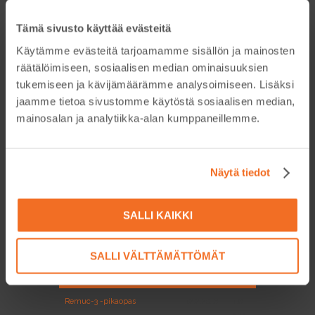
Verkko- ja mobiilipalveluiden
1.10.2016
0.1MB
Tämä sivusto käyttää evästeitä
vakioehdot
Käytämme evästeitä tarjoamamme sisällön ja mainosten
Rekisteriseloste
1.10.2016
0.1MB
räätälöimiseen, sosiaalisen median ominaisuuksien
tukemiseen ja kävijämäärämme analysoimiseen. Lisäksi
Embelin SIM-kortin
21.10.2016
0.3MB
jaamme tietoa sivustomme käytöstä sosiaalisen median,
aktivointiohjeet (erikseen
mainosalan ja analytiikka-alan kumppaneillemme.
hankittu kortti)
REMUC-3/REMUC-3 PLUS
27.3.2017
0.03MB
Vaatimuksenmukaisuustodistus
Näytä tiedot
REMUC-4 JDF
13.3.2026
0.16MB
Vaatimuksenmukaisuustodistus
SALLI KAIKKI
REMUC-3
SALLI VÄLTTÄMÄTTÖMÄT
Tiedoston nimi
Päiväys
Koko
Remuc-3 -pikaopas
12.2.2016
1.6