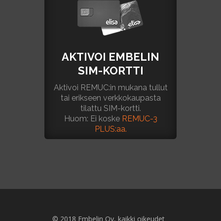
AKTIVOI EMBELIN
SIM-KORTTI
Aktivoi REMUC:in mukana tullut
tai erikseen verkkokaupasta
tilattu SIM-kortti.
Huom: Ei koske
REMUC-3
PLUS:aa.
© 2018 Embelin Oy, kaikki oikeudet