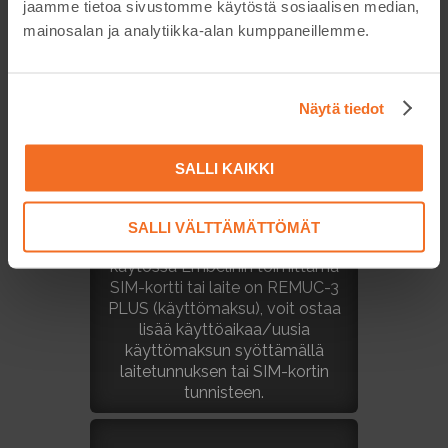
jaamme tietoa sivustomme käytöstä sosiaalisen median,
mainosalan ja analytiikka-alan kumppaneillemme.
Näytä tiedot
OSTA KÄYTTÖAIKAA
(EMBELIN SIM)/
SALLI KAIKKI
UUSI KÄYTTÖMAKSU
(REMUC-3 PLUS)
SALLI VÄLTTÄMÄTTÖMÄT
Jos REMUC-laitteessasi on
käytössä Embelinin toimittama
SIM-kortti tai laite on REMUC-3
PLUS (käyttömaksu), voit ostaa
lisää käyttöaikaa/uusia
käyttömaksun syöttämällä
laitetunnuksen tai SIM-kortin
tunnisteen.