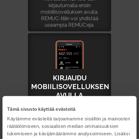
kirjautumalla ensin
mobiilisovelluksen avulla.
REMUC-tiliin voi yhdistää
useampia REMUC:eja.
KIRJAUDU
MOBIILISOVELLUKSEN
AVULLA
Mobiilisovelluksen "Kirjaudu Oma
Tämä sivusto käyttää evästeitä
REMUC:iin"-painikkeella saat
Käytämme evästeitä tarjoamamme sisällön ja mainosten
tunnistenumeron, jolla voi
kirjautua palveluun.
räätälöimiseen, sosiaalisen median ominaisuuksien
tukemiseen ja kävijämäärämme analysoimiseen. Lisäksi