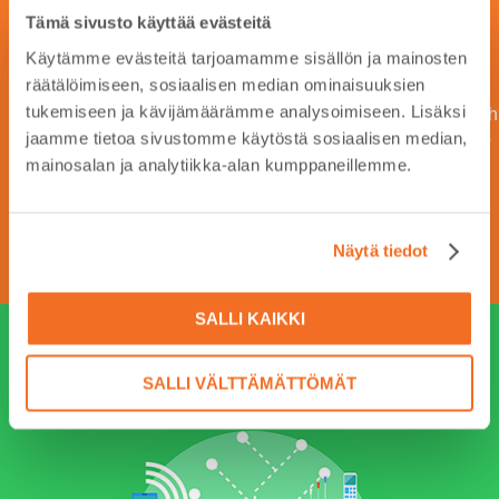
Tämä sivusto käyttää evästeitä
Käytämme evästeitä tarjoamamme sisällön ja mainosten
räätälöimiseen, sosiaalisen median ominaisuuksien
Remuc makes your car smart.
tukemiseen ja kävijämäärämme analysoimiseen. Lisäksi
Control your car engine heater and track your car location with
your mobile phone. Automatic Driver's Log saves your tracks
jaamme tietoa sivustomme käytöstä sosiaalisen median,
and routes effortlessly.
mainosalan ja analytiikka-alan kumppaneillemme.
SEE MORE ABOUT REMUC
Näytä tiedot
SALLI KAIKKI
TAILORED SOLUTIONS
SALLI VÄLTTÄMÄTTÖMÄT