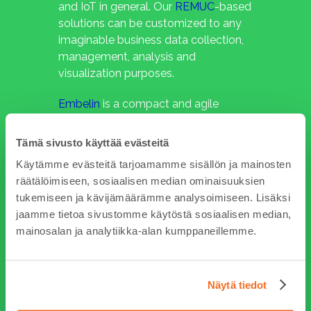
and IoT in general. Our
REMUC
-based
solutions can be customized to any
imaginable business data collection,
management, analysis and
visualization purposes.
Embelin
is a compact and agile
embedded systems company from
Oulu, Finland. We’ve been in the IoT
Tämä sivusto käyttää evästeitä
business way back when it was just
Käytämme evästeitä tarjoamamme sisällön ja mainosten
M2M connectivity and embedded
räätälöimiseen, sosiaalisen median ominaisuuksien
systems.
tukemiseen ja kävijämäärämme analysoimiseen. Lisäksi
jaamme tietoa sivustomme käytöstä sosiaalisen median,
mainosalan ja analytiikka-alan kumppaneillemme.
Näytä tiedot
Customer references