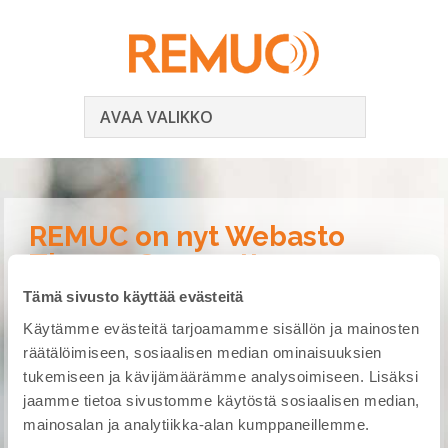
AVAA VALIKKO
REMUC on nyt Webasto
ThermoConnect!
Tämä sivusto käyttää evästeitä
Ilmoitamme ylpeänä, että REMUC on 1.6.2017 alkaen
Käytämme evästeitä tarjoamamme sisällön ja mainosten
saatavilla Webaston tuotevalikoimassa uudella nimellä
räätälöimiseen, sosiaalisen median ominaisuuksien
”Webasto ThermoConnect”. Ilme on uudistunut, mutta
tukemiseen ja kävijämäärämme analysoimiseen. Lisäksi
ominaisuudet ovat edelleen taattua REMUC:ia.
jaamme tietoa sivustomme käytöstä sosiaalisen median,
mainosalan ja analytiikka-alan kumppaneillemme.
Uutta ThermoConnect:ia voitte tiedustella valtuutetuilta